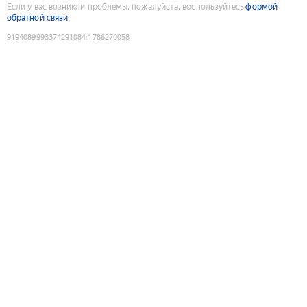
Если у вас возникли проблемы, пожалуйста, воспользуйтесь
формой
обратной связи
9194089993374291084
:
1786270058