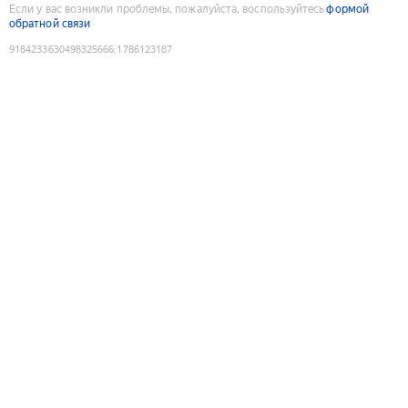
Если у вас возникли проблемы, пожалуйста, воспользуйтесь
формой
обратной связи
9184233630498325666
:
1786123187