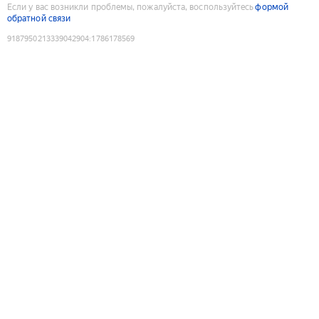
Если у вас возникли проблемы, пожалуйста, воспользуйтесь
формой
обратной связи
9187950213339042904
:
1786178569