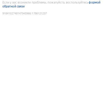
Если у вас возникли проблемы, пожалуйста, воспользуйтесь
формой
обратной связи
9184102748147945966
:
1786121237