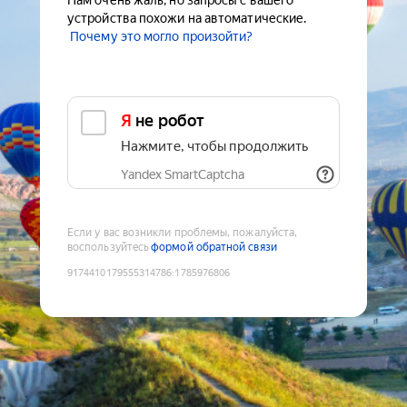
Нам очень жаль, но запросы с вашего
устройства похожи на автоматические.
Почему это могло произойти?
Я не робот
Нажмите, чтобы продолжить
Yandex SmartCaptcha
Если у вас возникли проблемы, пожалуйста,
воспользуйтесь
формой обратной связи
9174410179555314786
:
1785976806