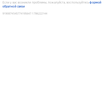
Если у вас возникли проблемы, пожалуйста, воспользуйтесь
формой
обратной связи
9190874545774195647
:
1786222144