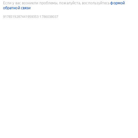
Если у вас возникли проблемы, пожалуйста, воспользуйтесь
формой
обратной связи
9178519287441959353
:
1786038037