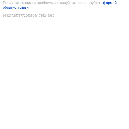
Если у вас возникли проблемы, пожалуйста, воспользуйтесь
формой
обратной связи
9192742576772263304
:
1786249980