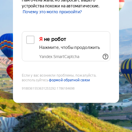
Нам очень жаль, но запросы с вашего
устройства похожи на автоматические.
Почему это могло произойти?
Я не робот
Нажмите, чтобы продолжить
Yandex SmartCaptcha
Если у вас возникли проблемы, пожалуйста,
воспользуйтесь
формой обратной связи
9188361553631253292
:
1786184698