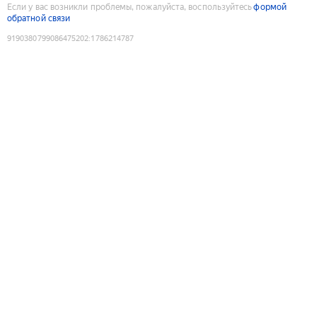
Если у вас возникли проблемы, пожалуйста, воспользуйтесь
формой
обратной связи
9190380799086475202
:
1786214787