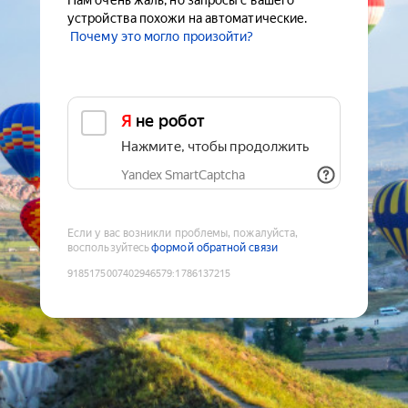
Нам очень жаль, но запросы с вашего
устройства похожи на автоматические.
Почему это могло произойти?
Я не робот
Нажмите, чтобы продолжить
Yandex SmartCaptcha
Если у вас возникли проблемы, пожалуйста,
воспользуйтесь
формой обратной связи
9185175007402946579
:
1786137215