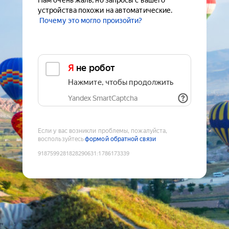
Нам очень жаль, но запросы с вашего
устройства похожи на автоматические.
Почему это могло произойти?
Я не робот
Нажмите, чтобы продолжить
Yandex SmartCaptcha
Если у вас возникли проблемы, пожалуйста,
воспользуйтесь
формой обратной связи
9187599281828290631
:
1786173339