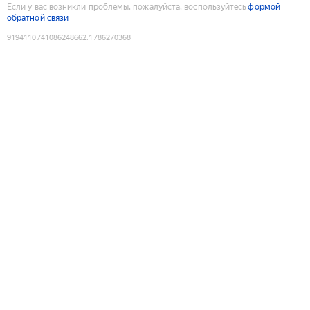
Если у вас возникли проблемы, пожалуйста, воспользуйтесь
формой
обратной связи
9194110741086248662
:
1786270368