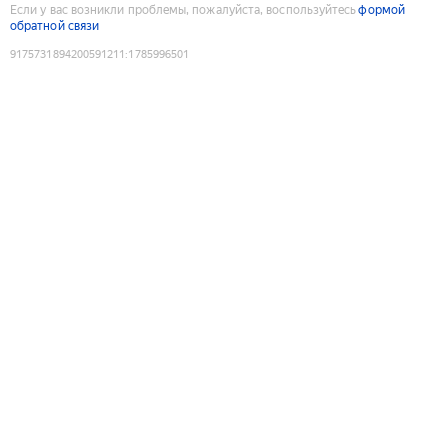
Если у вас возникли проблемы, пожалуйста, воспользуйтесь
формой
обратной связи
9175731894200591211
:
1785996501