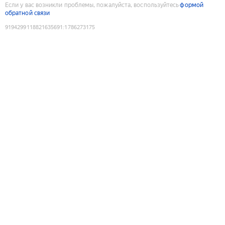
Если у вас возникли проблемы, пожалуйста, воспользуйтесь
формой
обратной связи
9194299118821635691
:
1786273175