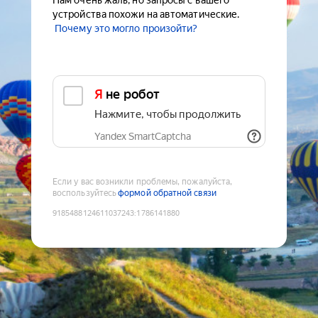
Нам очень жаль, но запросы с вашего
устройства похожи на автоматические.
Почему это могло произойти?
Я не робот
Нажмите, чтобы продолжить
Yandex SmartCaptcha
Если у вас возникли проблемы, пожалуйста,
воспользуйтесь
формой обратной связи
9185488124611037243
:
1786141880