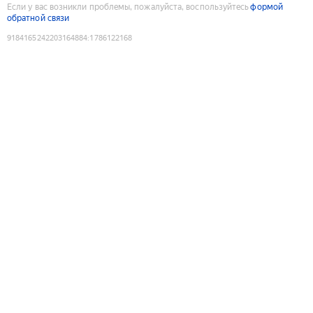
Если у вас возникли проблемы, пожалуйста, воспользуйтесь
формой
обратной связи
9184165242203164884
:
1786122168