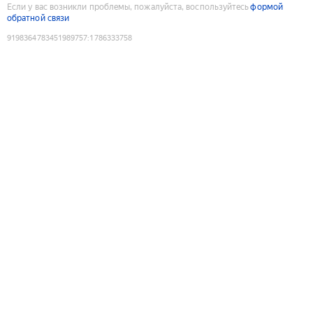
Если у вас возникли проблемы, пожалуйста, воспользуйтесь
формой
обратной связи
9198364783451989757
:
1786333758