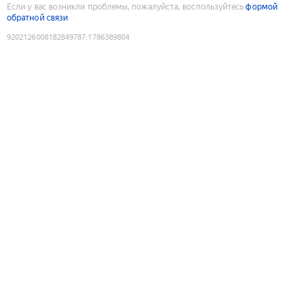
Если у вас возникли проблемы, пожалуйста, воспользуйтесь
формой
обратной связи
9202126008182849787
:
1786389804