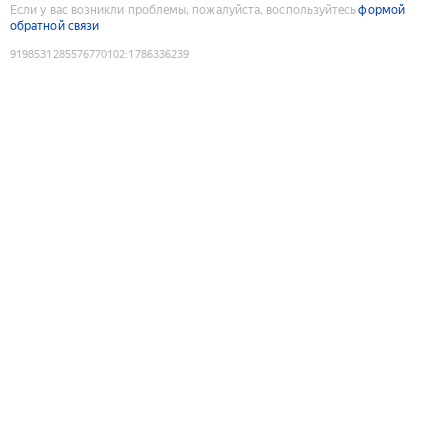
Если у вас возникли проблемы, пожалуйста, воспользуйтесь
формой
обратной связи
9198531285576770102
:
1786336239