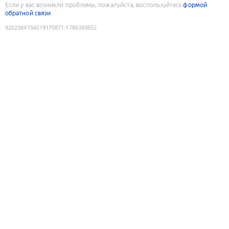
Если у вас возникли проблемы, пожалуйста, воспользуйтесь
формой
обратной связи
9202384156519170871
:
1786393652