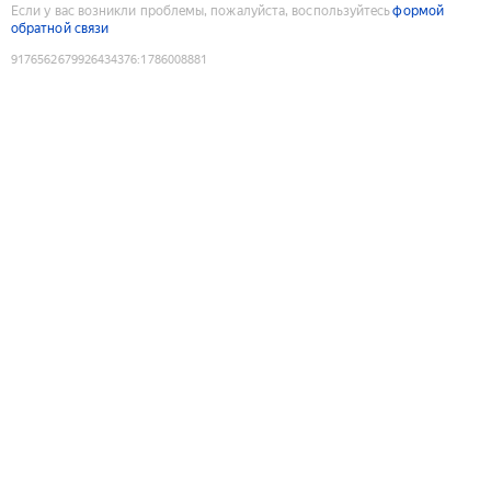
Если у вас возникли проблемы, пожалуйста, воспользуйтесь
формой
обратной связи
9176562679926434376
:
1786008881