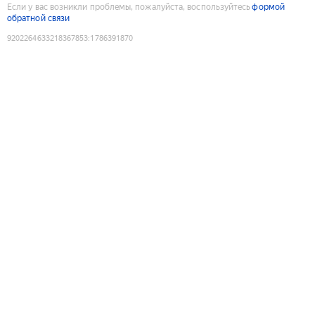
Если у вас возникли проблемы, пожалуйста, воспользуйтесь
формой
обратной связи
9202264633218367853
:
1786391870