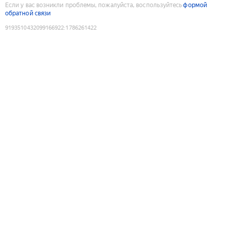
Если у вас возникли проблемы, пожалуйста, воспользуйтесь
формой
обратной связи
9193510432099166922
:
1786261422