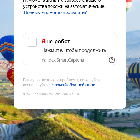
Нам очень жаль, но запросы с вашего
устройства похожи на автоматические.
Почему это могло произойти?
Я не робот
Нажмите, чтобы продолжить
Yandex SmartCaptcha
Если у вас возникли проблемы, пожалуйста,
воспользуйтесь
формой обратной связи
9187927349683964235
:
1786178228