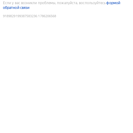
Если у вас возникли проблемы, пожалуйста, воспользуйтесь
формой
обратной связи
9189829199387583236
:
1786206568