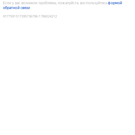
Если у вас возникли проблемы, пожалуйста, воспользуйтесь
формой
обратной связи
9177591517395736796
:
1786024212