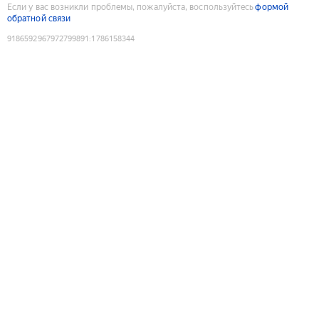
Если у вас возникли проблемы, пожалуйста, воспользуйтесь
формой
обратной связи
9186592967972799891
:
1786158344