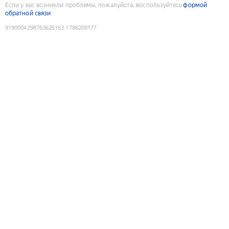
Если у вас возникли проблемы, пожалуйста, воспользуйтесь
формой
обратной связи
9190004298763625163
:
1786209177