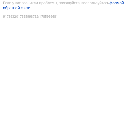
Если у вас возникли проблемы, пожалуйста, воспользуйтесь
формой
обратной связи
9173932017555998752
:
1785969681