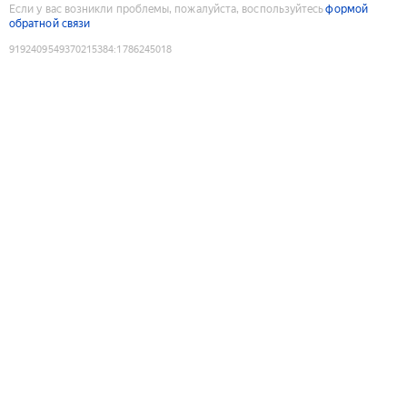
Если у вас возникли проблемы, пожалуйста, воспользуйтесь
формой
обратной связи
9192409549370215384
:
1786245018