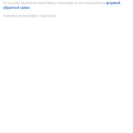
Если у вас возникли проблемы, пожалуйста, воспользуйтесь
формой
обратной связи
9188289125518610690
:
1786183619