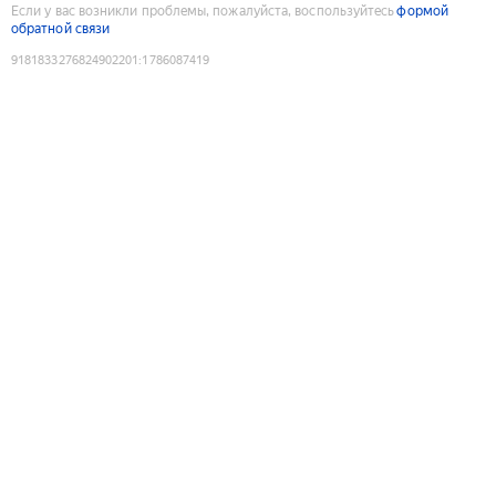
Если у вас возникли проблемы, пожалуйста, воспользуйтесь
формой
обратной связи
9181833276824902201
:
1786087419