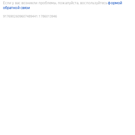
Если у вас возникли проблемы, пожалуйста, воспользуйтесь
формой
обратной связи
9176902609607489441
:
1786013946