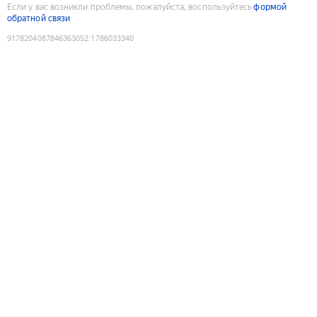
Если у вас возникли проблемы, пожалуйста, воспользуйтесь
формой
обратной связи
9178204087846363052
:
1786033340