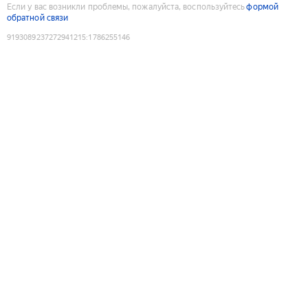
Если у вас возникли проблемы, пожалуйста, воспользуйтесь
формой
обратной связи
9193089237272941215
:
1786255146