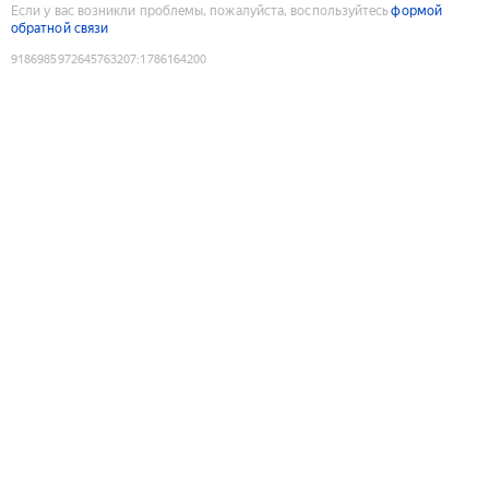
Если у вас возникли проблемы, пожалуйста, воспользуйтесь
формой
обратной связи
9186985972645763207
:
1786164200