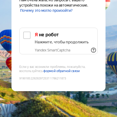
Нам очень жаль, но запросы с вашего
устройства похожи на автоматические.
Почему это могло произойти?
Я не робот
Нажмите, чтобы продолжить
Yandex SmartCaptcha
Если у вас возникли проблемы, пожалуйста,
воспользуйтесь
формой обратной связи
9190185229292972537
:
1786211873