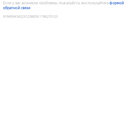
Если у вас возникли проблемы, пожалуйста, воспользуйтесь
формой
обратной связи
9194094342231228829
:
1786270123