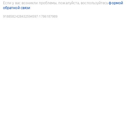
Если у вас возникли проблемы, пожалуйста, воспользуйтесь
формой
обратной связи
9188582428432594597
:
1786187989