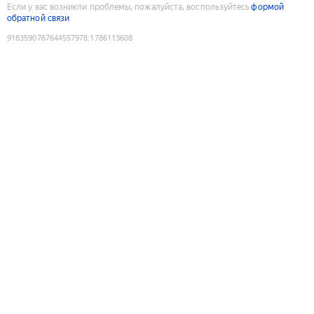
Если у вас возникли проблемы, пожалуйста, воспользуйтесь
формой
обратной связи
9183590767644557978
:
1786113608