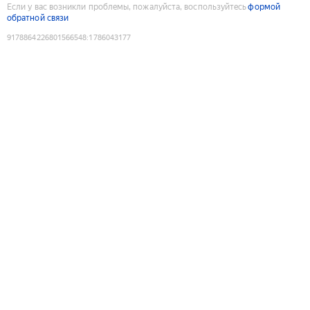
Если у вас возникли проблемы, пожалуйста, воспользуйтесь
формой
обратной связи
9178864226801566548
:
1786043177