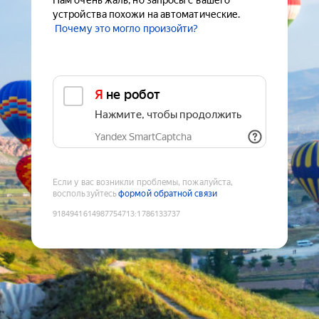
Нам очень жаль, но запросы с вашего
устройства похожи на автоматические.
Почему это могло произойти?
Я не робот
Нажмите, чтобы продолжить
Yandex SmartCaptcha
Если у вас возникли проблемы, пожалуйста,
воспользуйтесь
формой обратной связи
9184941614987754713
:
1786133737