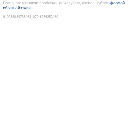
Если у вас возникли проблемы, пожалуйста, воспользуйтесь
формой
обратной связи
9192888847384631079
:
1786252160