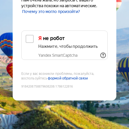
Нам очень жаль, но запросы с вашего
устройства похожи на автоматические.
Почему это могло произойти?
Я не робот
Нажмите, чтобы продолжить
Yandex SmartCaptcha
Если у вас возникли проблемы, пожалуйста,
воспользуйтесь
формой обратной связи
9184208758879608208
:
1786122816