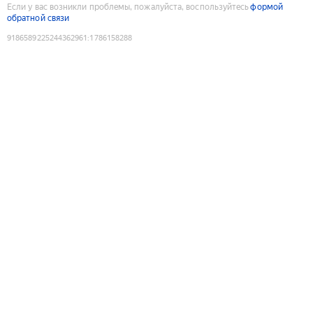
Если у вас возникли проблемы, пожалуйста, воспользуйтесь
формой
обратной связи
9186589225244362961
:
1786158288