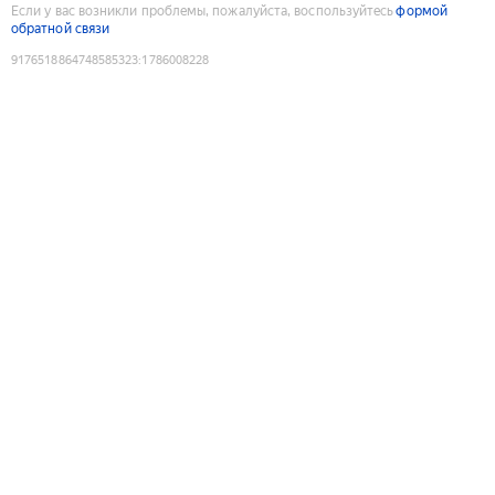
Если у вас возникли проблемы, пожалуйста, воспользуйтесь
формой
обратной связи
9176518864748585323
:
1786008228