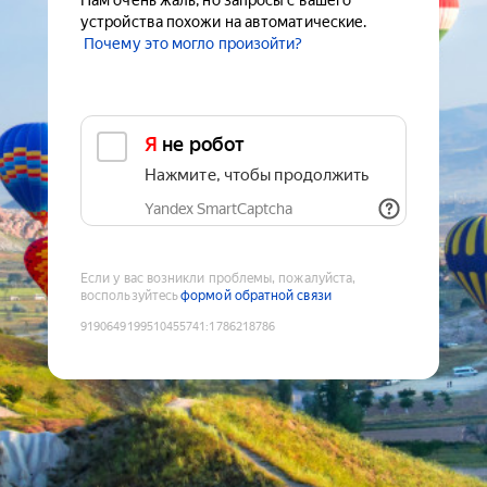
Нам очень жаль, но запросы с вашего
устройства похожи на автоматические.
Почему это могло произойти?
Я не робот
Нажмите, чтобы продолжить
Yandex SmartCaptcha
Если у вас возникли проблемы, пожалуйста,
воспользуйтесь
формой обратной связи
9190649199510455741
:
1786218786