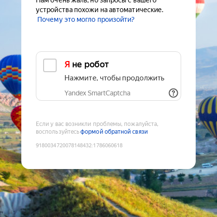
Нам очень жаль, но запросы с вашего
устройства похожи на автоматические.
Почему это могло произойти?
Я не робот
Нажмите, чтобы продолжить
Yandex SmartCaptcha
Если у вас возникли проблемы, пожалуйста,
воспользуйтесь
формой обратной связи
9180034720078148432
:
1786060618