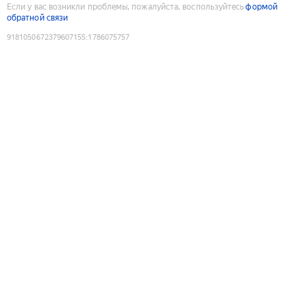
Если у вас возникли проблемы, пожалуйста, воспользуйтесь
формой
обратной связи
9181050672379607155
:
1786075757